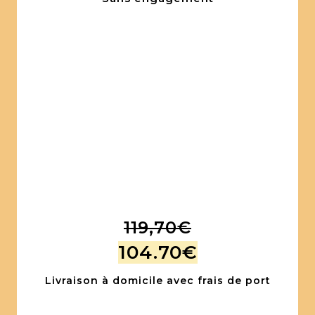
119,70€
Offre spéciale
104.70€
Réservée uniquement à nos abonné(e)s.
Livraison à domicile avec frais de port